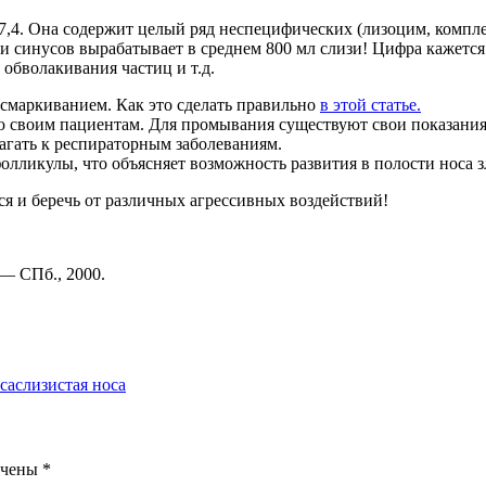
7,4. Она содержит целый ряд неспецифических (лизоцим, компл
 и синусов вырабатывает в среднем 800 мл слизи! Цифра кажетс
обволакивания частиц и т.д.
смаркиванием. Как это сделать правильно
в этой статье.
ю своим пациентам. Для промывания существуют свои показания
гать к респираторным заболеваниям.
олликулы, что объясняет возможность развития в полости носа 
ся и беречь от различных агрессивных воздействий!
 — СПб., 2000.
са
слизистая носа
ечены
*