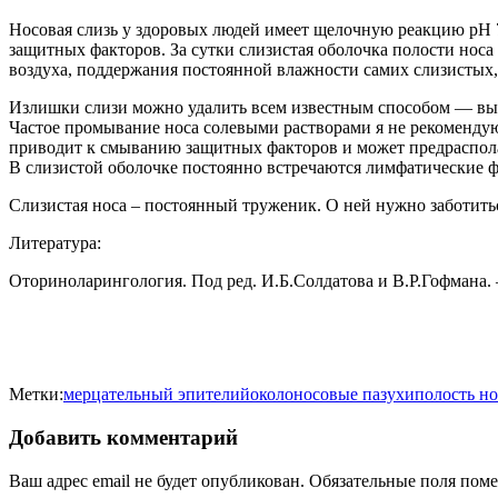
Носовая слизь у здоровых людей имеет щелочную реакцию pH 
защитных факторов. За сутки слизистая оболочка полости носа
воздуха, поддержания постоянной влажности самих слизистых, 
Излишки слизи можно удалить всем известным способом — вы
Частое промывание носа солевыми растворами я не рекоменду
приводит к смыванию защитных факторов и может предраспола
В слизистой оболочке постоянно встречаются лимфатические ф
Слизистая носа – постоянный труженик. О ней нужно заботить
Литература:
Оториноларингология. Под ред. И.Б.Солдатова и В.Р.Гофмана.
Метки:
мерцательный эпителий
околоносовые пазухи
полость но
Добавить комментарий
Ваш адрес email не будет опубликован.
Обязательные поля пом