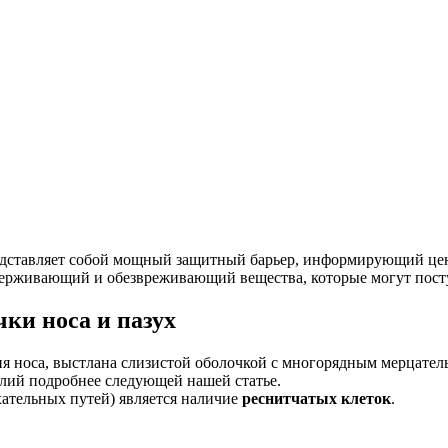
едставляет собой мощный защитный барьер, информирующий цен
рживающий и обезвреживающий вещества, которые могут поступ
ки носа и пазух
ия носа, выстлана слизистой оболочкой с многорядным мерцате
лий подробнее следующей нашей статье.
ательных путей) является наличие
реснитчатых клеток
.