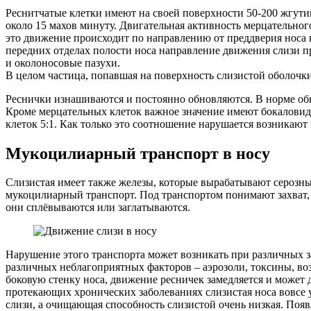
Реснитчатые клетки имеют на своей поверхности 50-200 жгути
около 15 махов минуту. Двигательная активность мерцательног
это движение происходит по направлению от преддверия носа к 
передних отделах полости носа направление движения слизи п
и околоносовые пазухи.
В целом частица, попавшая на поверхность слизистой оболочки,
Реснички изнашиваются и постоянно обновляются. В норме об
Кроме мерцательных клеток важное значение имеют бокаловид
клеток 5:1. Как только это соотношение нарушается возникают
Мукоцилиарный транспорт в носу
Слизистая имеет также железы, которые вырабатывают серозны
мукоцилиарный транспорт. Под транспортом понимают захват, о
они сплёвываются или заглатываются.
Нарушение этого транспорта может возникать при различных з
различных неблагоприятных факторов – аэрозоли, токсины, во
боковую стенку носа, движение ресничек замедляется и может
протекающих хронических заболеваниях слизистая носа вовсе 
слизи, а очищающая способность слизистой очень низкая. Появ