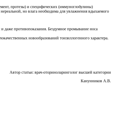
емент, протезы) и специфических (иммуноглобулины)
я нереальной, но влага необходима для увлажнения вдыхаемого
 и даже противопоказания. Бездумное промывание носа
злокачественных новообразований тонзиллогенного характера.
Автор статьи: врач-оториноларинголог высшей категории
Канунников А.В.