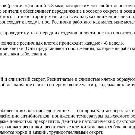
ков (ресничек) длиной 5-8 мкм, которые имеют свойство постоян
о эпителия обеспечивает передвижение носового секрета и осев
носоглотке в сторону хоан, а во всех пазухах движение слизи и
роисходит к входу в нос. Реснички работают как маленькие мет
 проходит путь от передних отделов полости носа до носоглотки
новление ресничных клеток происходит каждые 4-8 недель.
ные клетки. Они представляют собой железы, которые вырабат
 признаки заболевания.
й и слизистый секрет. Реснитчатые и слизистые клетки образу
бволакивание слизью и перемещение частиц, содержащих вирусы,
аболеваниях, как наследственных — синдром Картагенера, так 
здействие антибиотиков, понижение температуры вдыхаемого во
 даже полностью прекратится. Действие патологических факторо
утрачивает реснички, реснитчатые клетки замещаются бокалови
ляются корки и вязкий, трудноотделяемый секрет.